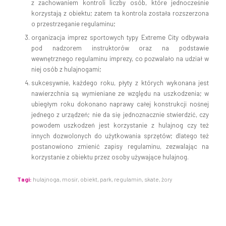
z zachowaniem kontroli liczby osób, które jednocześnie
korzystają z obiektu; zatem ta kontrola została rozszerzona
o przestrzeganie regulaminu;
organizacja imprez sportowych typy Extreme City odbywała
pod nadzorem instruktorów oraz na podstawie
wewnętrznego regulaminu imprezy, co pozwalało na udział w
niej osób z hulajnogami;
sukcesywnie, każdego roku, płyty z których wykonana jest
nawierzchnia są wymieniane ze względu na uszkodzenia; w
ubiegłym roku dokonano naprawy całej konstrukcji nośnej
jednego z urządzeń; nie da się jednoznacznie stwierdzić, czy
powodem uszkodzeń jest korzystanie z hulajnog czy też
innych dozwolonych do użytkowania sprzętów; dlatego też
postanowiono zmienić zapisy regulaminu, zezwalając na
korzystanie z obiektu przez osoby używające hulajnog.
Tagi:
hulajnoga
,
mosir
,
obiekt
,
park
,
regulamin
,
skate
,
żory