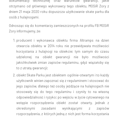
dokumentacji technicznej oraz warunków gwarancji, jakie
otrzymano od głównego wykonawcy tego obiektu, MOSiR Żory z
dniem 21 maja 2020 roku dopuszcza użytkowanie skate parku dla
osób z hulajnogami.
Odnosząc się do komentarzy zamieszczonych na profilu FB MOSiR
Żory informujemy, że:
producent i wykonawca obiektu firma Altramps na dzień
otwarcia obiektu w 2014 roku nie przewidywała możliwości
korzystania z hulajnogi na obiekcie; tym samym do czasu
udzielonej na obiekt gwarancji nie było możliwości
jakichkolwiek zmian zapisów regulaminu, gdyż wiązałoby się
to z utratą gwarancji;
obiekt Skate Parku jest obiektem ogólnie-otwartym i to każdy
użytkownik winien zapoznać się z regulaminem i stosować do
jego zapisów, dlatego też osoby jeżdżące na hulajnogach nie
stosowały się do tego regulaminu i czyniły to na własną
odpowiedzialność i ryzyko; po wejściu w życie cytowanego na
wstępie rozporządzenia obiekt został otwarty, jednak z
określonymi zasadami wynikającymi z zapisów
rozporządzenia, z których jedną z nich jest forma korzystania