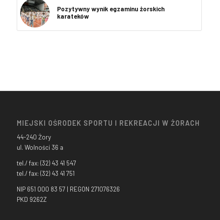
Pozytywny wynik egzaminu żorskich
karateków
MIEJSKI OŚRODEK SPORTU I REKREACJI W ŻORACH
44-240 Żory
ul. Wolności 36 a
tel./ fax: (32) 43 41 547
tel./ fax: (32) 43 41 751
NIP 651 000 83 57 | REGON 271076326
PKD 9262Z