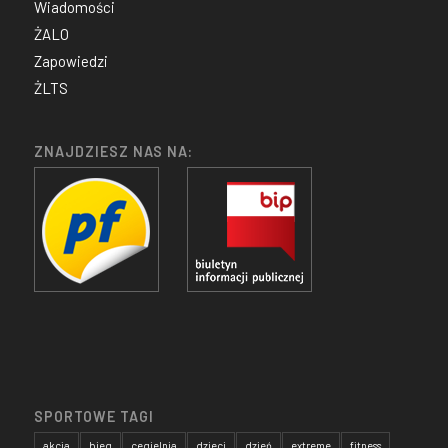
Wiadomości
ŻALO
Zapowiedzi
ŻLTS
ZNAJDZIESZ NAS NA:
SPORTOWE TAGI
akcja
bieg
cegielnia
dzieci
dzień
extreme
fitness