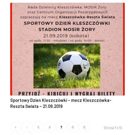
Sportowy Dzień Kleszczówki – mecz Kleszczówka-
Reszta Świata – 21.09.2019
«
‹
5
6
7
8
9
Strona 7 z 10