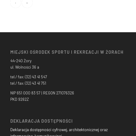
›
»
MIEJSKI OŚRODEK SPORTU I REKREACJI W ŻORACH
44-240 Żory
ul. Wolności 36 a
tel./ fax: (32) 43 41 547
tel./ fax: (32) 43 41 751
NIP 651 000 83 57 | REGON 271076326
PKD 9262Z
DEKLARACJA DOSTĘPNOŚCI
Deklaracja dostępności cyfrowej, architektonicznej oraz