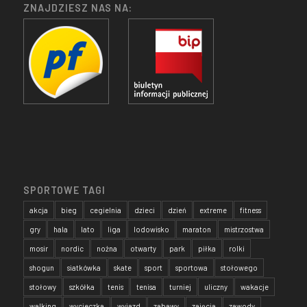
ZNAJDZIESZ NAS NA:
SPORTOWE TAGI
akcja
bieg
cegielnia
dzieci
dzień
extreme
fitness
gry
hala
lato
liga
lodowisko
maraton
mistrzostwa
mosir
nordic
nożna
otwarty
park
piłka
rolki
shogun
siatkówka
skate
sport
sportowa
stołowego
stołowy
szkółka
tenis
tenisa
turniej
uliczny
wakacje
walking
wycieczka
wyjazd
zabawy
zajęcia
zawody