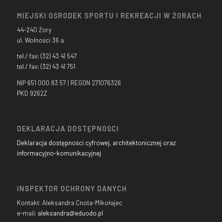
MIEJSKI OŚRODEK SPORTU I REKREACJI W ŻORACH
44-240 Żory
ul. Wolności 36 a
tel./ fax: (32) 43 41 547
tel./ fax: (32) 43 41 751
NIP 651 000 83 57 | REGON 271076326
PKD 9262Z
DEKLARACJA DOSTĘPNOŚCI
Deklaracja dostępności cyfrowej, architektonicznej oraz
informacyjno-komunikacyjnej
INSPEKTOR OCHRONY DANYCH
Kontakt: Aleksandra Cnota-Mikołajec
e-mail:
aleksandra@eduodo.pl