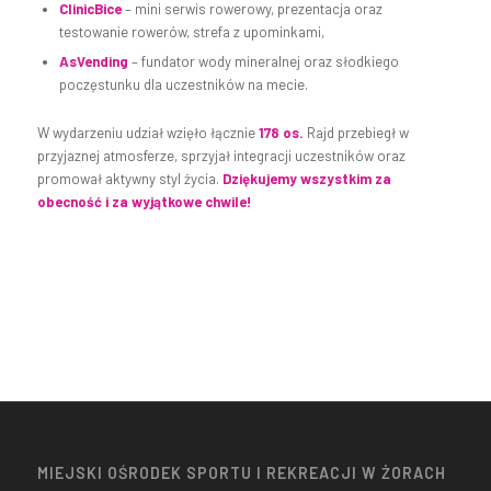
ClinicBice
– mini serwis rowerowy, prezentacja oraz
testowanie rowerów, strefa z upominkami,
AsVending
– fundator wody mineralnej oraz słodkiego
poczęstunku dla uczestników na mecie.
W wydarzeniu udział wzięło łącznie
178 os.
Rajd przebiegł w
przyjaznej atmosferze, sprzyjał integracji uczestników oraz
promował aktywny styl życia.
Dziękujemy wszystkim za
obecność i za wyjątkowe chwile!
MIEJSKI OŚRODEK SPORTU I REKREACJI W ŻORACH