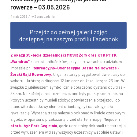
rowerze – 03.05.2026
/
4 maja 2026
w
Sprawozdania
Przejdź do pełnej galerii zdjęć
dostępnej na naszym profilu Facebook
Z okazji 35-lecia działalności MOSiR Żory oraz KTK PTTK
„Wandrus”
zaprosili miłośników jazdy na rowerach do udziału w
imprezie pn.
Rekreacyjno-Orientac
yjna
Jazda Na Rowerze –
Żorski Rajd Rowerowy.
Organizatorzy przygotowali dwie trasy do
wyboru – krótszą o długości 12 km oraz dłuższą, liczącą 23 km. W
związku z jubileuszem symbolicznie połączono dystans obu tras –
35 km. Na każdej z tras rozmieszczone były punkty kontrolne, na
których uczestnicy musieli zdobyć potwierdzenia przejazdu, co
stanowiło dodatkowy element orientacyjny i uatrakcyjniało
rywalizację. Wybraną trasę należało pokonać w limicie czasowym
2 godz. w oparciu o przekazaną przed startem mapę. Miejscem
startu był Park Cegielnia
, gdzie uczestnicy dokonali rejestracji a
przed wyruszeniem w trasy wszyscy uczestnicy wspólnie ustawili