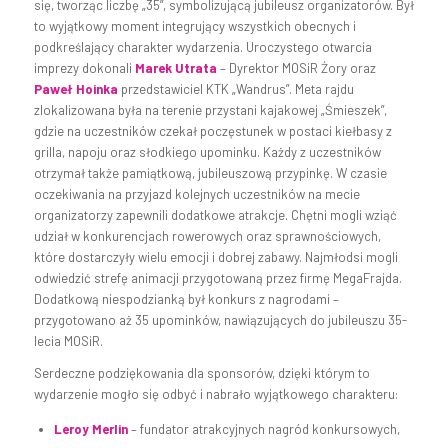
się, tworząc liczbę „35”, symbolizującą jubileusz organizatorów. Był
to wyjątkowy moment integrujący wszystkich obecnych i
podkreślający charakter wydarzenia. Uroczystego otwarcia
imprezy dokonali
Marek Utrata
– Dyrektor MOSiR Żory oraz
Paweł Hoinka
przedstawiciel KTK „Wandrus”. Meta rajdu
zlokalizowana była na terenie przystani kajakowej „Śmieszek”,
gdzie na uczestników czekał poczęstunek w postaci kiełbasy z
grilla, napoju oraz słodkiego upominku. Każdy z uczestników
otrzymał także pamiątkową, jubileuszową przypinkę. W czasie
oczekiwania na przyjazd kolejnych uczestników na mecie
organizatorzy zapewnili dodatkowe atrakcje. Chętni mogli wziąć
udział w konkurencjach rowerowych oraz sprawnościowych,
które dostarczyły wielu emocji i dobrej zabawy. Najmłodsi mogli
odwiedzić strefę animacji przygotowaną przez firmę MegaFrajda.
Dodatkową niespodzianką był konkurs z nagrodami –
przygotowano aż 35 upominków, nawiązujących do jubileuszu 35-
lecia MOSiR.
Serdeczne podziękowania dla sponsorów, dzięki którym to
wydarzenie mogło się odbyć i nabrało wyjątkowego charakteru:
Leroy Merlin
– fundator atrakcyjnych nagród konkursowych,