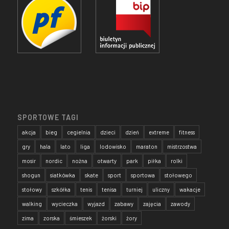
SPORTOWE TAGI
akcja
bieg
cegielnia
dzieci
dzień
extreme
fitness
gry
hala
lato
liga
lodowisko
maraton
mistrzostwa
mosir
nordic
nożna
otwarty
park
piłka
rolki
shogun
siatkówka
skate
sport
sportowa
stołowego
stołowy
szkółka
tenis
tenisa
turniej
uliczny
wakacje
walking
wycieczka
wyjazd
zabawy
zajęcia
zawody
zima
zorska
śmieszek
żorski
żory