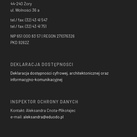
44-240 Żory
ul. Wolności 36 a
tel./ fax: (32) 43 41 547
tel./ fax: (32) 43 41 751
NIP 651 000 83 57 | REGON 271076326
PKD 9262Z
DEKLARACJA DOSTĘPNOŚCI
Deklaracja dostępności cyfrowej, architektonicznej oraz
informacyjno-komunikacyjnej
INSPEKTOR OCHRONY DANYCH
Kontakt: Aleksandra Cnota-Mikołajec
e-mail:
aleksandra@eduodo.pl