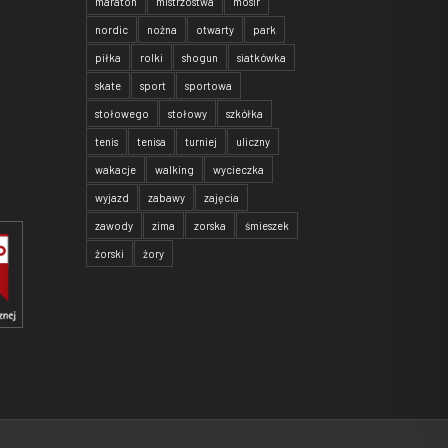
maraton
mistrzostwa
mosir
nordic
nożna
otwarty
park
piłka
rolki
shogun
siatkówka
skate
sport
sportowa
stołowego
stołowy
szkółka
tenis
tenisa
turniej
uliczny
wakacje
walking
wycieczka
wyjazd
zabawy
zajęcia
zawody
zima
zorska
śmieszek
żorski
żory