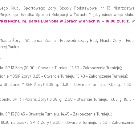
owego Klubu Sportowego Żory, Szkoły Podstawowej nr 13 Mistrzostwa
Miejskiego Ośrodka Sportu i Rekreacji w Żorach, Międzyosiedlowego Klubu
 Piłki Nożnej im. Darka Budnioka w Żorach w dniach 15 – 18.08.2018 r.,
w
 Miasta Żory – Waldemar Socha i Przewodniczący Rady Miasta Żory – Piotr
zej Paulus.
:
isku SP 13 Żory (10.00 – Otwarcie Turnieju, 14.30 – Zakończenie Turnieju);
adionie MOSiR Żory (10.25 – Otwarcie Turnieju, 15.40 – Zakończenie Turnieju);
a Stadionie MOSiR Żory (16.08. g. 10.30 – Otwarcie Turnieju, 17.08. g. 13.30 –
boisku SP 13 i Polaris Żory (16.08. g. 12.00 – Otwarcie Turnieju, 17.08. g. 15.15 –
sku SP 13 (10.45 – Otwarcie Turnieju, 14.45 – Zakończenie Turnieju);
 18.30 na boisku SP 13 Żory (15.00 – Otwarcie Turnieju, 18.30 – Zakończenie