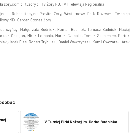
ki zory.com.pl, tuzory.pl, TV Żory HD, TVT Telewizja Regionalna
jno – Rehabilitacyjne Provita Żory, Westernowy Park Rozrywki Twinpigs
dlowy MIX, Garden Stones Żory.
az darczyńcy: Małgorzata Budniok, Roman Budniok, Tomasz Budniok, Maciej
riusz Śniegoń, Mirek Lomania, Marek Czupalla, Tomek Siemieniec, Bartek
iak, Jarek Elas, Robert Trybulski, Daniel Wawrzyczek, Kamil Owczarek, Arek
podobać
nej –
V Turniej Piłki Nożnej im. Darka Budnioka