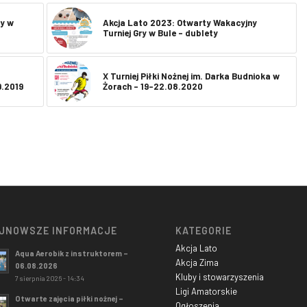
ży w
Akcja Lato 2023: Otwarty Wakacyjny
Turniej Gry w Bule – dublety
X Turniej Piłki Nożnej im. Darka Budnioka w
9.2019
Żorach – 19-22.08.2020
JNOWSZE INFORMACJE
KATEGORIE
Akcja Lato
Aqua Aerobik z instruktorem –
Akcja Zima
06.08.2026
Kluby i stowarzyszenia
7 sierpnia 2026 - 14:34
Ligi Amatorskie
Otwarte zajęcia piłki nożnej –
Ogłoszenia