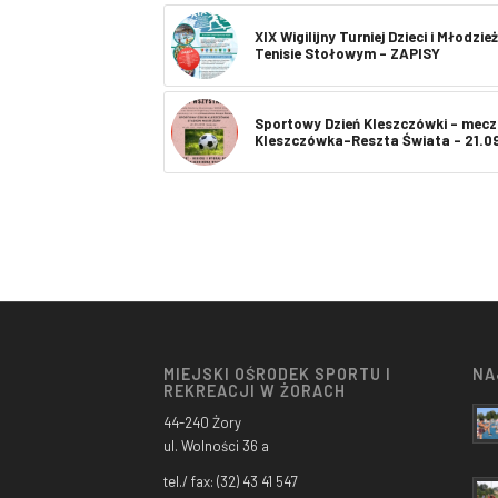
XIX Wigilijny Turniej Dzieci i Młodzie
Tenisie Stołowym – ZAPISY
Sportowy Dzień Kleszczówki – mecz
Kleszczówka-Reszta Świata – 21.0
MIEJSKI OŚRODEK SPORTU I
NA
REKREACJI W ŻORACH
44-240 Żory
ul. Wolności 36 a
tel./ fax: (32) 43 41 547