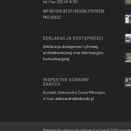
tel./ fax: (32) 43 41 751
NIP 651 000 83 57 | REGON 271076326
PKD 9262Z
DEKLARACJA DOSTĘPNOŚCI
Deklaracja dostępności cyfrowej,
architektonicznej oraz informacyjno-
komunikacyjnej
INSPEKTOR OCHRONY
DANYCH
Kontakt: Aleksandra Cnota-Mikołajec
e-mail:
aleksandra@eduodo.pl
© Miejski Ośrodek Sportu i Rekreacji w Żorach 2025 / projek