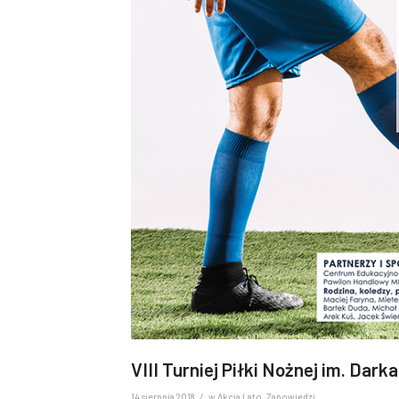
VIII Turniej Piłki Nożnej im. Dar
/
14 sierpnia 2018
w
Akcja Lato
,
Zapowiedzi