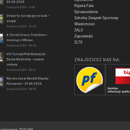
06.08.2026
Rajska Fala
7 sierpnia 2026 - 14:29
Sprawozdania
Otwarty turniej gry w bule –
Szkolny Związek Sportowy
single
Wiadomości
6 sierpnia 2026 - 10:00
ŻALO
8. Żorski Cross Triathlon –
Zapowiedzi
treningi z HRmax
ŻLTS
6 sierpnia 2026 - 09:45
XVI Turniej Piłki Nożnej im.
Darka Budnioka – ważne
ZNAJDZIESZ NAS NA:
zmiany
6 sierpnia 2026 - 09:23
Wycieczka w Beskid Śląsko-
Morawski – 01.08.2026
6 sierpnia 2026 - 08:59
t i wykonanie: ZEVO ONE