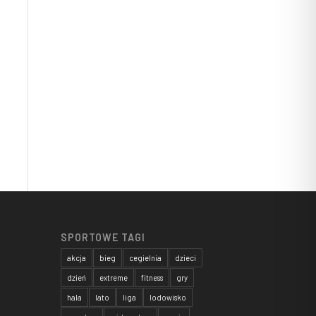
SPORTOWE TAGI
akcja
bieg
cegielnia
dzieci
dzień
extreme
fitness
gry
hala
lato
liga
lodowisko