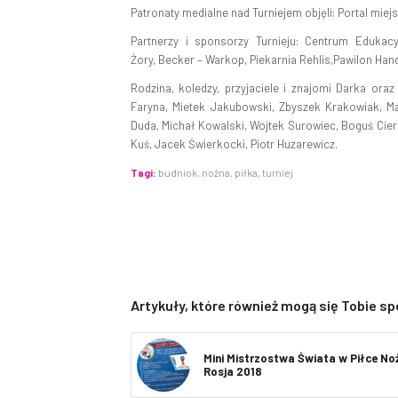
Patronaty medialne nad Turniejem objęli: Portal miejs
Partnerzy i sponsorzy Turnieju: Centrum Edukacy
Żory, Becker – Warkop, Piekarnia Rehlis,Pawilon Han
Rodzina, koledzy, przyjaciele i znajomi Darka or
Faryna, Mietek Jakubowski, Zbyszek Krakowiak, Ma
Duda, Michał Kowalski, Wojtek Surowiec, Boguś Ciern
Kuś, Jacek Świerkocki, Piotr Huzarewicz.
Tagi:
budniok
,
nożna
,
piłka
,
turniej
Artykuły, które również mogą się Tobie s
Mini Mistrzostwa Świata w Piłce Noż
Rosja 2018