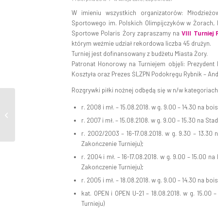
W imieniu wszystkich organizatorów: Młodzież
Sportowego im. Polskich Olimpijczyków w Żorach, 
Sportowe Polaris Żory zapraszamy na
VIII Turniej
którym weźmie udział rekordowa liczba 45 drużyn.
Turniej jest dofinansowany z budżetu Miasta Żory.
Patronat Honorowy na Turniejem objęli: Prezydent
Kosztyła oraz Prezes ŚLZPN Podokręgu Rybnik – Andr
Rozgrywki piłki nożnej odbędą się w n/w kategoriach
r. 2008 i mł. – 15.08.2018. w g. 9.00 – 14.30 na bo
Wakacyjny Rozkład
Jazdy – 07-26.08.2018
r. 2007 i mł. – 15.08.2108. w g. 9.00 – 15.30 na St
r. 2002/2003 – 16-17.08.2018. w g. 9.30 – 13.30 n
Zakończenie Turnieju);
r. 2004 i mł. – 16-17.08.2018. w g. 9.00 – 15.00 na 
Zakończenie Turnieju);
r. 2005 i mł. – 18.08.2018. w g. 9.00 – 14.30 na boi
kat. OPEN i OPEN U-21 – 18.08.2018. w g. 15.00 –
Turnieju)