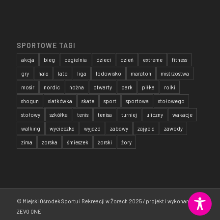
SPORTOWE TAGI
akcja
bieg
cegielnia
dzieci
dzień
extreme
fitness
gry
hala
lato
liga
lodowisko
maraton
mistrzostwa
mosir
nordic
nożna
otwarty
park
piłka
rolki
shogun
siatkówka
skate
sport
sportowa
stołowego
stołowy
szkółka
tenis
tenisa
turniej
uliczny
wakacje
walking
wycieczka
wyjazd
zabawy
zajęcia
zawody
zima
zorska
śmieszek
żorski
żory
© Miejski Ośrodek Sportu i Rekreacji w Żorach 2025 / projekt i wykonanie:
ZEVO ONE