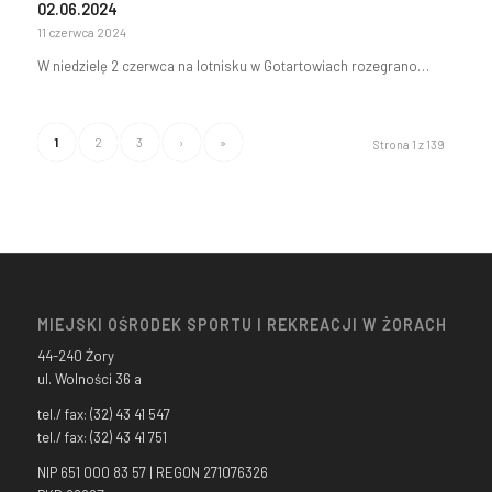
02.06.2024
11 czerwca 2024
W niedzielę 2 czerwca na lotnisku w Gotartowiach rozegrano…
1
2
3
›
»
Strona 1 z 139
MIEJSKI OŚRODEK SPORTU I REKREACJI W ŻORACH
44-240 Żory
ul. Wolności 36 a
tel./ fax: (32) 43 41 547
tel./ fax: (32) 43 41 751
NIP 651 000 83 57 | REGON 271076326