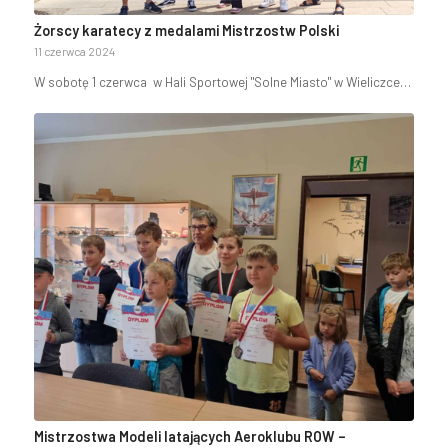
Żorscy karatecy z medalami Mistrzostw Polski
11 czerwca 2024
W sobotę 1 czerwca w Hali Sportowej "Solne Miasto" w Wieliczce…
Mistrzostwa Modeli latających Aeroklubu ROW –