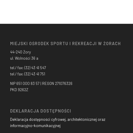
MIEJSKI OŚRODEK SPORTU I REKREACJI W ŻORACH
44-240 Żory
ul. Wolności 36 a
tel./ fax: (32) 43 41 547
tel./ fax: (32) 43 41 751
NIP 651 000 83 57 | REGON 271076326
PKD 9262Z
DEKLARACJA DOSTĘPNOŚCI
Deklaracja dostępności cyfrowej, architektonicznej oraz
informacyjno-komunikacyjnej