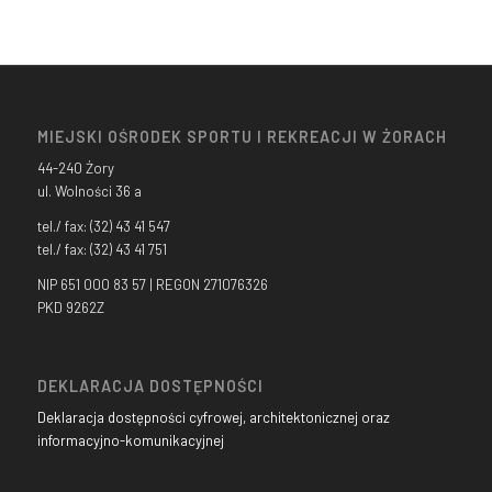
MIEJSKI OŚRODEK SPORTU I REKREACJI W ŻORACH
44-240 Żory
ul. Wolności 36 a
tel./ fax: (32) 43 41 547
tel./ fax: (32) 43 41 751
NIP 651 000 83 57 | REGON 271076326
PKD 9262Z
DEKLARACJA DOSTĘPNOŚCI
Deklaracja dostępności cyfrowej, architektonicznej oraz
informacyjno-komunikacyjnej