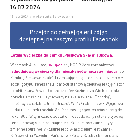
14.07.2024
/
16 lipca 2024
w
Akcja Lato
,
Sprawozdania
Przejdź do pełnej galerii zdjęć
dostępnej na naszym profilu Facebook
Letnia wycieczka do Zamku „Pieskowa Skała” i Ojcowa.
W ramach Akcji Lato,
14 lipca
br., MOSiR Żory zorganizował
jednodniową wycieczkę dla mieszkańców naszego miasta
, do
Zamku „Pieskowa Skała”. Przenikające się architektoniczne style
epok; gotyku, renesansu i baroku stanowią ciekawą lekcję historii
i architektury. Powstał on za czasów Kazimierza Wielkiego jako
gotycka strażnica, usytuowany na skale zwanej „Dorotką”,
należący do szlaku „Orlich Gniazd”. W 1377 roku Ludwik Węgierski
nadał ten zamek rodzinie Szafrańców, będący ich własnością do
roku 1608. W tym czasie został on rozbudowany i stał się typową
renesansową siedzibą magnacką. Kolejne losy zamku były
zmienne i burzliwe. Aktualnie jego właścicielem jest Zamek
Królewski na Wawelu – Państwowe Zbiory Sztuki, eksponujący