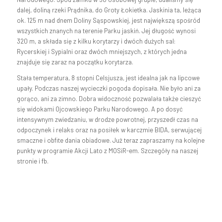
dalej, doliną rzeki Prądnika, do Groty Łokietka. Jaskinia ta, leżąca
ok. 125 m nad dnem Doliny Sąspowskiej, jest największą spośród
wszystkich znanych na terenie Parku jaskiń. Jej długość wynosi
320 m, a składa się z kilku korytarzy i dwóch dużych sal:
Rycerskiej i Sypialni oraz dwóch mniejszych, z których jedna
znajduje się zaraz na początku korytarza.
Stała temperatura, 8 stopni Celsjusza, jest idealna jak na lipcowe
upały. Podczas naszej wycieczki pogoda dopisała. Nie było ani za
gorąco, ani za zimno. Dobra widoczność pozwalała także cieszyć
się widokami Ojcowskiego Parku Narodowego. A po dosyć
intensywnym zwiedzaniu, w drodze powrotnej, przyszedł czas na
odpoczynek i relaks oraz na posiłek w karczmie BIDA, serwującej
smaczne i obfite dania obiadowe. Już teraz zapraszamy na kolejne
punkty w programie Akcji Lato z MOSiR-em. Szczegóły na naszej
stronie i fb.