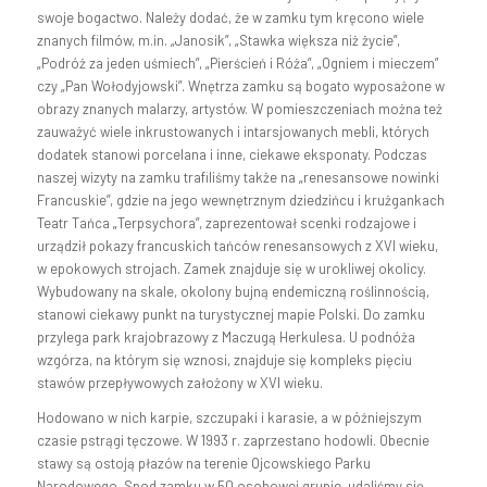
swoje bogactwo. Należy dodać, że w zamku tym kręcono wiele
znanych filmów, m.in. „Janosik”, „Stawka większa niż życie”,
„Podróż za jeden uśmiech”, „Pierścień i Róża”, „Ogniem i mieczem”
czy „Pan Wołodyjowski”. Wnętrza zamku są bogato wyposażone w
obrazy znanych malarzy, artystów. W pomieszczeniach można też
zauważyć wiele inkrustowanych i intarsjowanych mebli, których
dodatek stanowi porcelana i inne, ciekawe eksponaty. Podczas
naszej wizyty na zamku trafiliśmy także na „renesansowe nowinki
Francuskie”, gdzie na jego wewnętrznym dziedzińcu i krużgankach
Teatr Tańca „Terpsychora”, zaprezentował scenki rodzajowe i
urządził pokazy francuskich tańców renesansowych z XVI wieku,
w epokowych strojach. Zamek znajduje się w urokliwej okolicy.
Wybudowany na skale, okolony bujną endemiczną roślinnością,
stanowi ciekawy punkt na turystycznej mapie Polski. Do zamku
przylega park krajobrazowy z Maczugą Herkulesa. U podnóża
wzgórza, na którym się wznosi, znajduje się kompleks pięciu
stawów przepływowych założony w XVI wieku.
Hodowano w nich karpie, szczupaki i karasie, a w późniejszym
czasie pstrągi tęczowe. W 1993 r. zaprzestano hodowli. Obecnie
stawy są ostoją płazów na terenie Ojcowskiego Parku
Narodowego. Spod zamku w 50 osobowej grupie, udaliśmy się