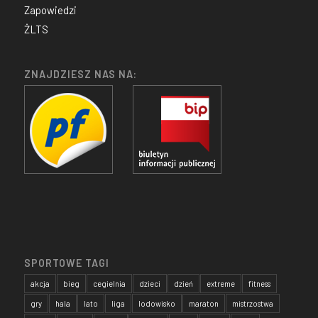
Zapowiedzi
ŻLTS
ZNAJDZIESZ NAS NA:
SPORTOWE TAGI
akcja
bieg
cegielnia
dzieci
dzień
extreme
fitness
gry
hala
lato
liga
lodowisko
maraton
mistrzostwa