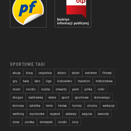
SPORTOWE TAGI
akcja
bieg
cegielnia
dzieci
dzień
extreme
fitness
gry
hala
lato
liga
lodowisko
maraton
mistrzostwa
mosir
nordic
nożna
otwarty
park
piłka
rolki
shogun
siatkówka
skate
sport
sportowa
stołowego
stołowy
szkółka
tenis
tenisa
turniej
uliczny
wakacje
walking
wycieczka
wyjazd
zabawy
zajęcia
zawody
zima
zorska
śmieszek
żorski
żory