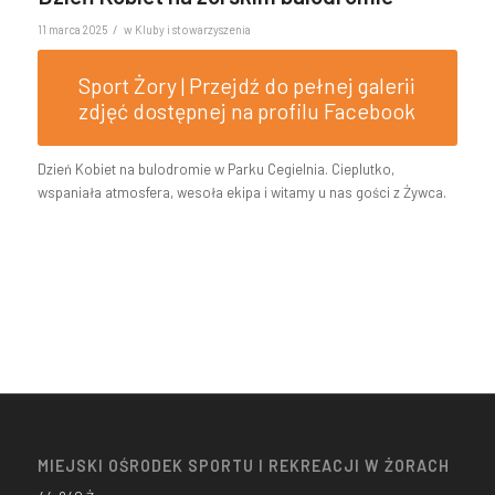
/
11 marca 2025
w
Kluby i stowarzyszenia
Sport Żory | Przejdź do pełnej galerii
zdjęć dostępnej na profilu Facebook
Dzień Kobiet na bulodromie w Parku Cegielnia. Cieplutko,
wspaniała atmosfera, wesoła ekipa i witamy u nas gości z Żywca.
MIEJSKI OŚRODEK SPORTU I REKREACJI W ŻORACH