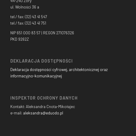
44-240 Żory
ul. Wolności 36 a
tel./ fax: (32) 43 41 547
tel./ fax: (32) 43 41 751
NIP 651 000 83 57 | REGON 271076326
PKD 9262Z
DEKLARACJA DOSTĘPNOŚCI
Deklaracja dostępności cyfrowej, architektonicznej oraz
informacyjno-komunikacyjnej
INSPEKTOR OCHRONY DANYCH
Kontakt: Aleksandra Cnota-Mikołajec
e-mail:
aleksandra@eduodo.pl